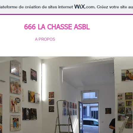
lateforme de création de sites internet
.com
. Créez votre site au
666 LA CHASSE ASBL
PAST EVENTS
A PROPOS
LABEL
CONTACT