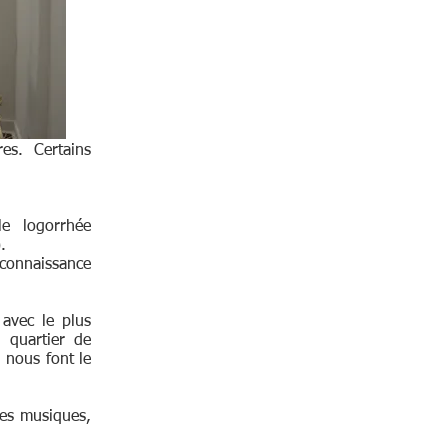
s. Certains
le logorrhée
.
 connaissance
 avec le plus
 quartier de
 nous font le
des musiques,