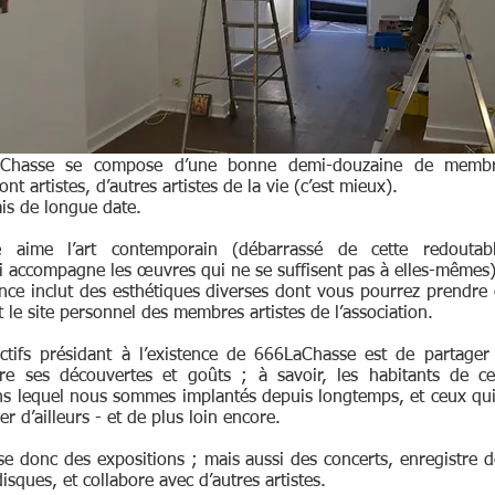
LaChasse se compose d’une bonne demi-douzaine de membre
ont artistes, d’autres artistes de la vie (c’est mieux).
is de longue date.
 aime l’art contemporain (débarrassé de cette redoutab
i accompagne les œuvres qui ne se suffisent pas à elles-mêmes)
nce inclut des esthétiques diverses dont vous pourrez prendre
 le site personnel des membres artistes de l’association.
tifs présidant à l’existence de 666LaChasse est de partager
e ses découvertes et goûts ; à savoir, les habitants de ce
ns lequel nous sommes implantés depuis longtemps, et ceux qui
ver d’ailleurs - et de plus loin encore.
ise donc des expositions ; mais aussi des concerts, enregistre 
isques, et collabore avec d’autres artistes.