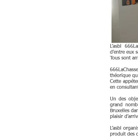
L’asbl 666
d’entre eux s
Tous sont am
666LaChasse
théorique qu
Cette appéte
en consultant
Un des objec
grand nombr
Bruxelles da
plaisir d’arri
L’asbl organ
produit des d