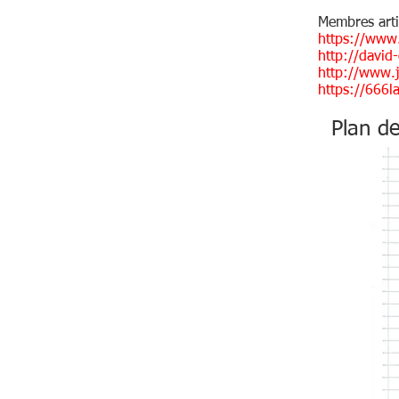
Membres artis
https://www.
http://david
http://www.j
https://666l
Plan de