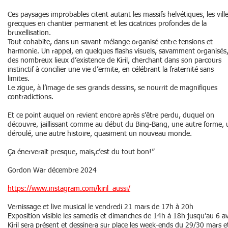
Ces paysages improbables citent autant les massifs helvétiques, les vill
grecques en chantier permanent et les cicatrices profondes de la
bruxellisation.
Tout cohabite, dans un savant mélange organisé entre tensions et
harmonie. Un rappel, en quelques flashs visuels, savamment organisés
des nombreux lieux d’existence de Kiril, cherchant dans son parcours
instinctif à concilier une vie d’ermite, en célébrant la fraternité sans
limites.
Le zigue, à l’image de ses grands dessins, se nourrit de magnifiques
contradictions.
Et ce point auquel on revient encore après s’être perdu, duquel on
découvre, jaillissant comme au début du Bing-Bang, une autre forme, 
déroulé, une autre histoire, quasiment un nouveau monde.
Ça énerverait presque, mais,c’est du tout bon!”
Gordon War décembre 2024
https://www.instagram.com/kiril_aussi/
Vernissage et live musical le vendredi 21 mars de 17h à 20h
Exposition visible les samedis et dimanches de 14h à 18h jusqu’au 6 av
Kiril sera présent et dessinera sur place les week-ends du 29/30 mars e