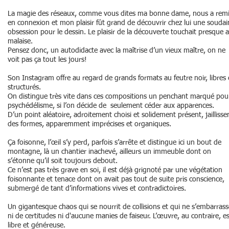
La magie des réseaux, comme vous dites ma bonne dame, nous a rem
en connexion et mon plaisir fût grand de découvrir chez lui une soudai
obsession pour le dessin. Le plaisir de la découverte touchait presque 
malaise.
Pensez donc, un autodidacte avec la maîtrise d’un vieux maître, on ne
voit pas ça tout les jours!
Son Instagram offre au regard de grands formats au feutre noir, libres 
structurés.
On distingue très vite dans ces compositions un penchant marqué pour
psychédélisme, si l’on décide de seulement céder aux apparences.
D’un point aléatoire, adroitement choisi et solidement présent, jaillisse
des formes, apparemment imprécises et organiques.
Ça foisonne, l’œil s’y perd, parfois s’arrête et distingue ici un bout de
montagne, là un chantier inachevé, ailleurs un immeuble dont on
s’étonne qu’il soit toujours debout.
Ce n’est pas très grave en soi, il est déjà grignoté par une végétation
foisonnante et tenace dont on avait pas tout de suite pris conscience,
submergé de tant d’informations vives et contradictoires.
Un gigantesque chaos qui se nourrit de collisions et qui ne s’embarrass
ni de certitudes ni d'aucune manies de faiseur. L’œuvre, au contraire, e
libre et généreuse.